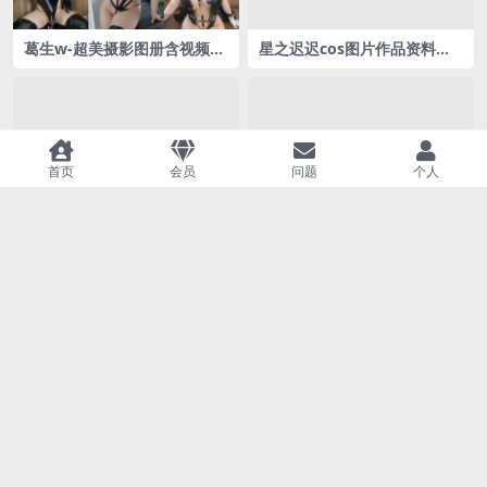
葛生w-超美摄影图册含视频合
星之迟迟cos图片作品资料合
集[20套]持续更新
集 [376套][持续更新]在线揭秘
拼命三娘的高产与争议！
首页
会员
问题
个人
韩国模特DJAWA/Mimmi图片
千夜未来cos图片合集[14套]
合集：火辣身材与精致五官的
[持续更新]清凉一夏，泳装co
完美结合
s！
星黛鹿鹿i-黛月流光全套图资
一北亦北（亦南南南）cos图