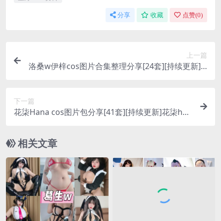
分享
收藏
点赞(
0
)
上一篇
洛桑w伊梓cos图片合集整理分享[24套][持续更新]jk
女仆地铁合拍爆料！
下一篇
花柒Hana cos图片包分享[41套][持续更新]花柒han
a为什么退站？
相关文章