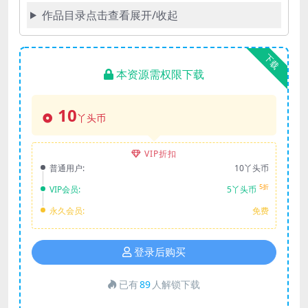
作品目录点击查看展开/收起
下载
本资源需权限下载
10
丫头币
VIP折扣
普通用户:
10丫头币
5折
VIP会员:
5丫头币
永久会员:
免费
登录后购买
已有
89
人解锁下载