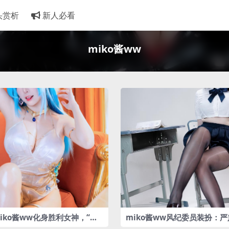
头赏析
新人必看
miko酱ww
iko酱ww化身胜利女神，“海
miko酱ww风纪委员装扮：
艳
皮心机