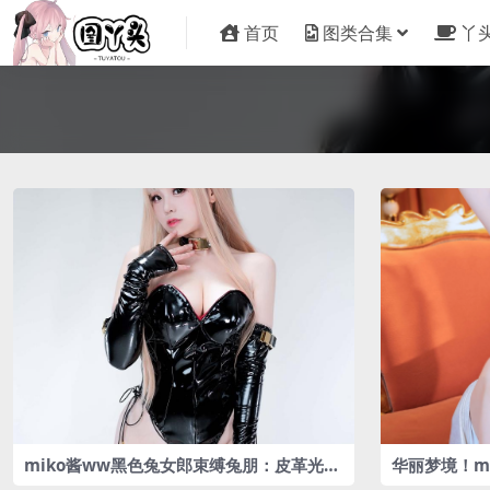
首页
图类合集
丫
miko酱ww黑色兔女郎束缚兔朋：皮革光泽
华丽梦境！m
与大长|腿|的绝美呈现
伦礼服”太惊