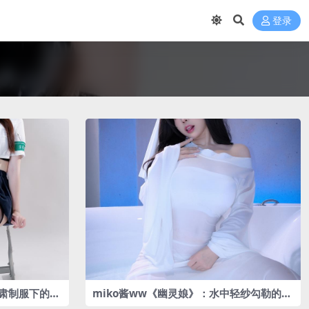
登录
严肃制服下的俏
miko酱ww《幽灵娘》：水中轻纱勾勒的迷
人风情