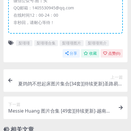
微信公众号:图丫头
QQ邮箱：1405530945@qq.com
在线时间12：00-24：00
非秒回，请耐心等待！
梨瑾瑾
梨瑾瑾合集
梨瑾瑾图片
梨瑾瑾简介
分享
收藏
点赞(
0
)
上一篇
夏鸽鸽不想起床图片集合[34套][持续更新]圣路易斯
主题奶牛自摄无p图
下一篇
Messie Huang 图片合集 [49套][持续更新]-越南网
红COSER 甜美可爱的次元女神！
相关文章