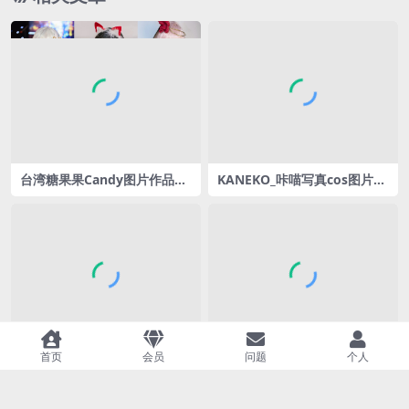
台湾糖果果Candy图片作品合
KANEKO_咔喵写真cos图片合
集 [14套][持续更新]从金广发
集[47套][持续更新]杀生院舰
宇宙到B站红人
长图堪称经典！
首页
会员
问题
个人
小仓千代w 最新作品合集[167
桃沢樱呀微密cos照片合集 [28
套][持续更新]颜值、身材、才
套][持续更新]-火辣与甜美并存
艺、黑历史全揭秘！