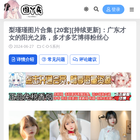
登录
梨瑾瑾图片合集 [20套][持续更新]：广东才
女的阳光之路，多才多艺博得粉丝心
2024-06-27
C-O-S系列
详情介绍
常见问题
评论建议