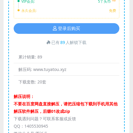
5折
VIP会员:
5丫头币
永久会员:
免费
登录后购买
已有
89
人解锁下载
累计销量:
89
解压码:
www.tuyatou.xyz
下载套数:
20套
解压说明：
不要在百度网盘直接解压，请把压缩包下载到手机用其他
解压软件解压，后缀01改成zip
下载遇到问题？可联系客服或反馈
QQ：1405530945