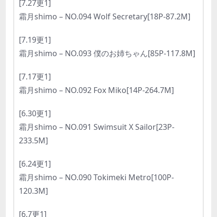
[7.27更1]
霜月shimo – NO.094 Wolf Secretary[18P-87.2M]
[7.19更1]
霜月shimo – NO.093 僕のお姉ちゃん[85P-117.8M]
[7.17更1]
霜月shimo – NO.092 Fox Miko[14P-264.7M]
[6.30更1]
霜月shimo – NO.091 Swimsuit X Sailor[23P-
233.5M]
[6.24更1]
霜月shimo – NO.090 Tokimeki Metro[100P-
120.3M]
[6.7更1]