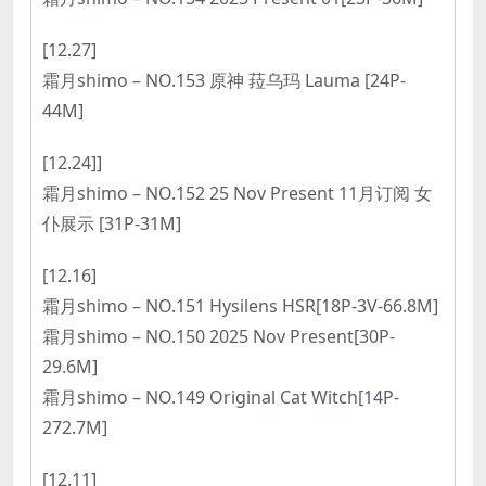
[12.27]
霜月shimo – NO.153 原神 菈乌玛 Lauma [24P-
44M]
[12.24]]
霜月shimo – NO.152 25 Nov Present 11月订阅 女
仆展示 [31P-31M]
[12.16]
霜月shimo – NO.151 Hysilens HSR[18P-3V-66.8M]
霜月shimo – NO.150 2025 Nov Present[30P-
29.6M]
霜月shimo – NO.149 Original Cat Witch[14P-
272.7M]
[12.11]