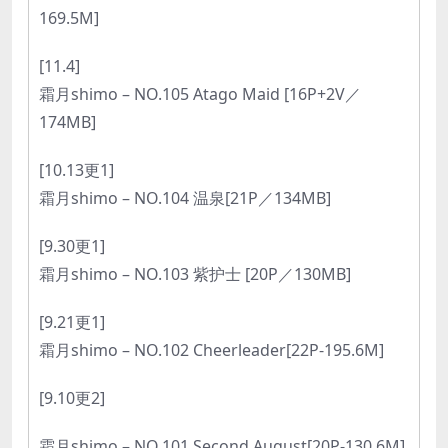
169.5M]
[11.4]
霜月shimo – NO.105 Atago Maid [16P+2V／
174MB]
[10.13更1]
霜月shimo – NO.104 温泉[21P／134MB]
[9.30更1]
霜月shimo – NO.103 紫护士 [20P／130MB]
[9.21更1]
霜月shimo – NO.102 Cheerleader[22P-195.6M]
[9.10更2]
霜月shimo – NO.101 Second August[20P-130.6M]