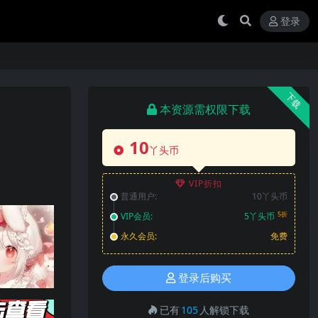
登录
下载
本资源需权限下载
10
丫头币
VIP折扣
普通用户:
10丫头币
5折
VIP会员:
5丫头币
永久会员:
免费
登录后购买
已有
105
人解锁下载