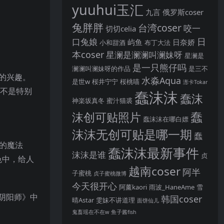
yuuhui玉汇
九言
俄罗斯coser
兔胖胖
台湾coser
咬一
切切celia
日
口兔娘
屿鱼
日奈娇
小和甜酒
布丁大法
本coser
星澜是澜澜叫澜妹呀
星澜是
是一只熊仔吗
澜澜叫澜妹呀的作品
是三不
厚的兴趣。
水淼Aqua
是世w
桜井宁宁
桜桃喵
浵卡Tokar
是不是特别
蠢沫沫
蠢沫
神楽坂真冬
蜜汁猫裘
蠢
沫创可贴照片
蠢沫沫在哪白嫖
沫沫无创可贴是哪一期
蠢
的魔法
蠢沫沫最新事件
沫沫是谁
贞
色中，给人
越南coser
阿半
子蜜桃
贞子蜜桃微博
今天很开心
阿薰kaori
雨波_HaneAme
雪
《阴阳师》中
韩国coser
晴Astar
雯妹不讲道理
面饼仙儿
鬼畜瑶在不在w
鱼子酱fish