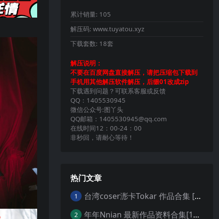
累计销量:
105
解压码:
www.tuyatou.xyz
下载套数:
18套
解压说明：
不要在百度网盘直接解压，请把压缩包下载到
手机用其他解压软件解压，后缀01改成zip
下载遇到问题？可联系客服或反馈
QQ：1405530945
微信公众号:图丫头
QQ邮箱：1405530945@qq.com
在线时间12：00-24：00
非秒回，请耐心等待！
热门文章
台湾coser浵卡Tokar 作品合集 [29套][持续更新]从赛博朋克到原神的完美演绎
1
年年Nnian 最新作品资料合集[150套][持续更新]独特魅力与完美曲线的化身
2