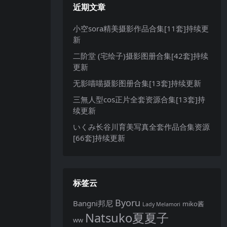
近期文章
小空sora精美摄影作品合集[11套]持续更
新
二阶堂 (宅绘子)摄影图册合集[42套]持续
更新
无影喵喵摄影图册合集[13套]持续更新
三無人型cos正片全套资源合集[13套]持
续更新
いくみ长谷川育美写真全套作品合集资源
[66套]持续更新
标签云
Byoru
Bangni邦尼
miko酱
Lady Melamori
Natsuko夏夏子
ww